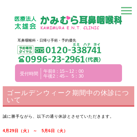
耳鼻咽喉科・日帰り手術・予約優先
午前8：15～12：00
受付時間
午後2：45～ 5：30
ゴールデンウィーク期間中の休診につ
いて
誠に勝手ながら、以下の通り休診とさせていただきます。
4
月29
日（火）
～ 5
月6
日（火）