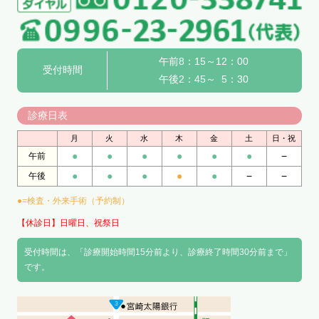
午前8：15～12：00
受付時間
午後2：45～ 5：30
診療日表
月
火
水
木
金
土
日・祝
●
●
●
●
●
●
−
午前
●
●
●
●
●
−
−
午後
●=検査・外来手術（予約制）
【休診日】日曜日、祝祭日
受付時間は、「診療開始時間15分前より、診療終了時間30分前まで」
です。