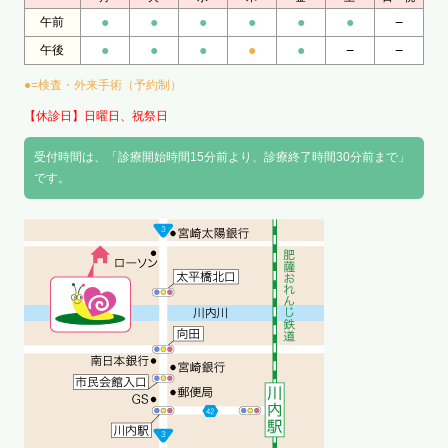
●
●
●
●
●
●
−
午前
●
●
●
●
●
−
−
午後
●=検査・外来手術（予約制）
【休診日】日曜日、祝祭日
受付時間は、「診療開始時間15分前より、診療終了時間30分前まで」
です。