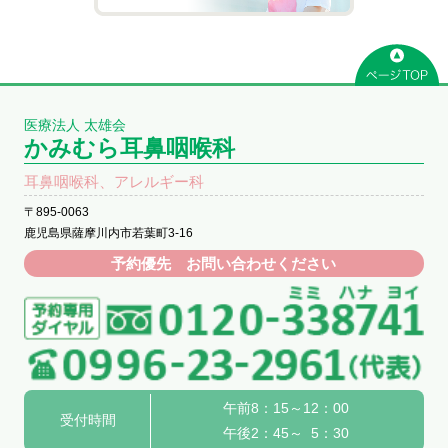
医療法人 太雄会
かみむら耳鼻咽喉科
耳鼻咽喉科、アレルギー科
〒895-0063
鹿児島県薩摩川内市若葉町3-16
予約優先 お問い合わせください
午前8：15～12：00
受付時間
午後2：45～ 5：30