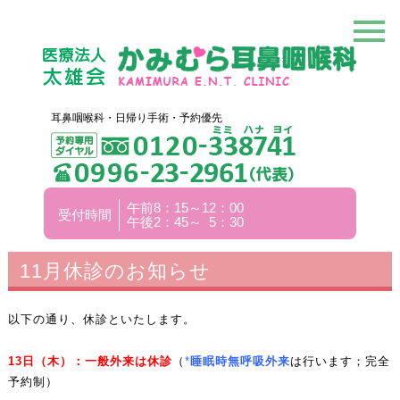
耳鼻咽喉科・日帰り手術・予約優先
午前8：15～12：00
受付時間
午後2：45～ 5：30
11月休診のお知らせ
以下の通り、休診といたします。
13日（木）：一般外来は休診
（
*
睡眠時無呼吸外来
は行います；完全
予約制）