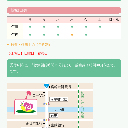
診療日表
月
火
水
木
金
土
日・祝
●
●
●
●
●
●
−
午前
●
●
●
●
●
−
−
午後
●=検査・外来手術（予約制）
【休診日】日曜日、祝祭日
受付時間は、「診療開始時間15分前より、診療終了時間30分前まで」
です。