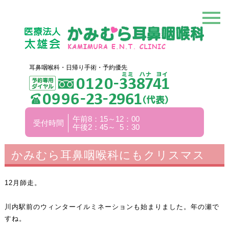
耳鼻咽喉科・日帰り手術・予約優先
午前8：15～12：00
受付時間
午後2：45～ 5：30
かみむら耳鼻咽喉科にもクリスマス
12月師走。
川内駅前のウィンターイルミネーションも始まりました。年の瀬で
すね。