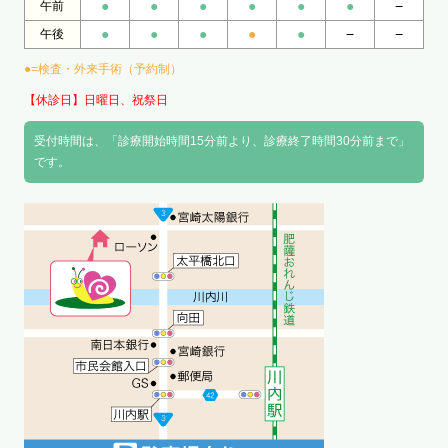
●
●
●
●
●
●
−
午前
●
●
●
●
●
−
−
午後
●=検査・外来手術（予約制）
【休診日】日曜日、祝祭日
受付時間は、「診療開始時間15分前より、診療終了時間30分前まで」
です。