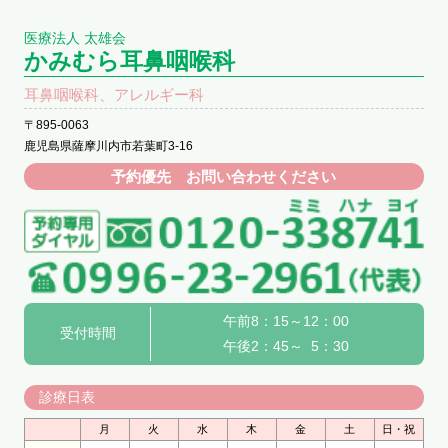
医療法人 太雄会
かみむら耳鼻咽喉科
耳鼻咽喉科、アレルギー科
〒895-0063
鹿児島県薩摩川内市若葉町3-16
予約優先 お問い合わせください
午前8：15～12：00
受付時間
午後2：45～ 5：30
診療日表
月
火
水
木
金
土
日・祝