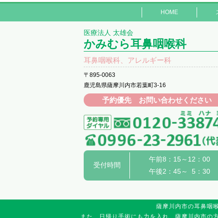
HOME
医療法人 太雄会
かみむら耳鼻咽喉科
耳鼻咽喉科、アレルギー科
〒895-0063
鹿児島県薩摩川内市若葉町3-16
予約優先 お問い合わせください
午前8：15～12：00
受付時間
午後2：45～ 5：30
薩摩川内市の耳鼻咽
また、日帰り手術にも力を入れ、薩摩川内市の