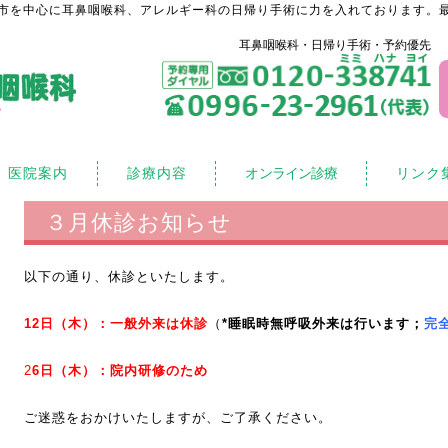
市を中心に耳鼻咽喉科、アレルギー科の日帰り手術に力を入れております。最
耳鼻咽喉科・日帰り手術・予約優先
医院案内
診療内容
オンライン診療
リンク
３月休診お知らせ
以下の通り、休診といたします。
12日（木）：一般外来は休診
（
*睡眠時無呼吸外来は行います；
完
2
6
日（木）：院内研修のため
ご迷惑をおかけいたしますが、ご了承ください。