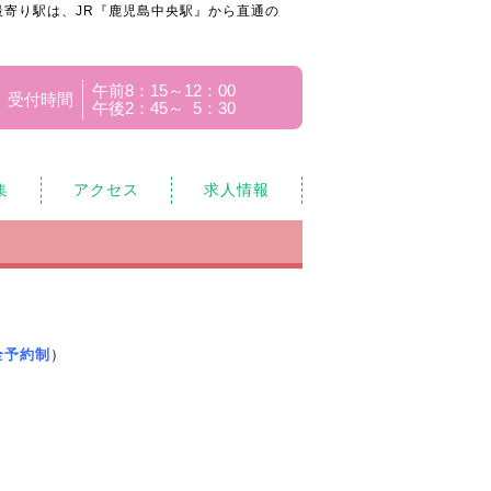
寄り駅は、JR『鹿児島中央駅』から直通の
午前8：15～12：00
受付時間
午後2：45～ 5：30
集
アクセス
求人情報
全予約制
）