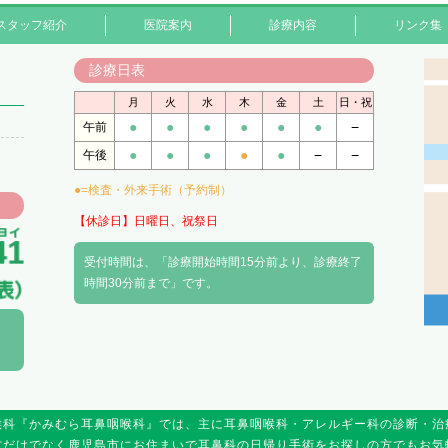
スタッフ紹介
医院案内
診療内容
リンク集
診療日表
月
火
水
木
金
土
日・祝
●
●
●
●
●
●
−
午前
●
●
●
●
●
−
−
午後
●=検査・外来手術（予約制）
【休診日】日曜日、祝祭日
受付時間は、「診療開始時間15分前より、診療終了
時間30分前まで」です。
喉科『かみむら耳鼻咽喉科』では、主に耳鼻咽喉科・アレルギー科の診断・治
方だけでなく鹿児島市にお住まいで耳鼻科の日帰り手術をお探しの方でもお気