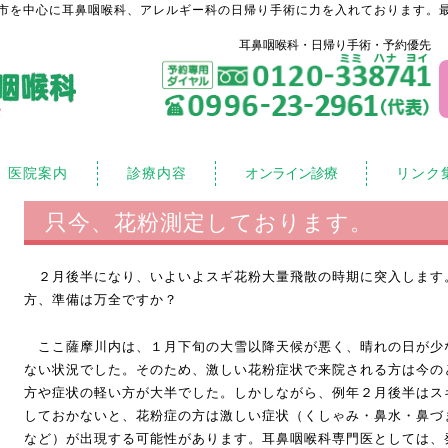
市を中心に耳鼻咽喉科、アレルギー科の日帰り手術に力を入れております。最
耳鼻咽喉科・日帰り手術・予約優先
医院案内
診療内容
オンライン診療
リンク
只今、花粉測定しております。
２月後半になり、いよいよスギ花粉大量飛散の時期に突入します
方、準備は万全ですか？
ここ薩摩川内は、１月下旬の大雪以降天候が悪く、晴れの日が少
ない状況でした。そのため、激しい花粉症状で来院される方は今の
方や症状の軽い方が大半でした。しかしながら、例年２月後半はス
しておかないと、花粉症の方は激しい症状（くしゃみ・鼻水・鼻づ
など）が出現する可能性があります。耳鼻咽喉科専門医としては、