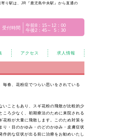
寄り駅は、JR『鹿児島中央駅』から直通の
午前8：15～12：00
受付時間
午後2：45～ 5：30
集
アクセス
求人情報
。毎春、花粉症でつらい思いをされている
ないこともあり、スギ花粉の飛散が比較的少
ところ少なく、初期療法のために来院される
ギ花粉が大量に飛散します。このため対策を
まり・目のかゆみ・のどのかゆみ・皮膚症状
発作的な症状が出る前に治療をお勧めいたし