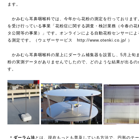
ます。
かみむら耳鼻咽喉科では、今年から花粉の測定を行っております
を受け行っている事業「花粉症に関する調査・検討業務（今春の花
タ公開等の事業）」です。オンラインによる自動花粉センサーによ
る測定です。（ウェザーサービス
http://www.otenki.co.jp/
）
かみむら耳鼻咽喉科の屋上にダーラム補集器を設置し、5月上旬
粉の実測データがありませんでしたので、どのような結果が出るの
す。
＊
ダーラム法
とは、現在もっとも普及している方法で、円形の
テ