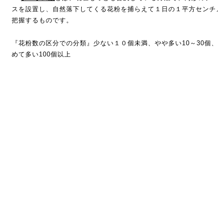
スを設置し、自然落下してくる花粉を捕らえて１日の１平方センチ
把握するものです。
『花粉数の区分での分類』少ない１０個未満、やや多い10～30個、多
めて多い100個以上