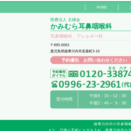
HOME
医療法人 太雄会
かみむら耳鼻咽喉科
耳鼻咽喉科、アレルギー科
〒895-0063
鹿児島県薩摩川内市若葉町3-16
予約優先 お問い合わせください
午前8：15～12：00
受付時間
午後2：45～ 5：30
薩摩川内市の耳鼻咽
また、日帰り手術にも力を入れ、薩摩川内市の