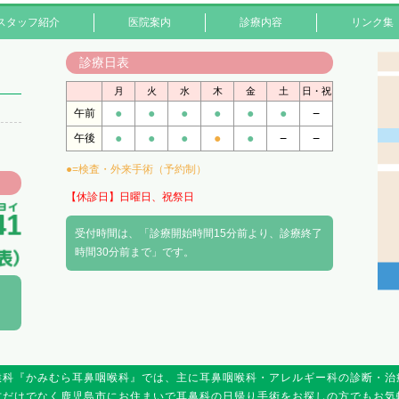
スタッフ紹介
医院案内
診療内容
リンク集
診療日表
月
火
水
木
金
土
日・祝
●
●
●
●
●
●
−
午前
●
●
●
●
●
−
−
午後
●=検査・外来手術（予約制）
【休診日】日曜日、祝祭日
受付時間は、「診療開始時間15分前より、診療終了
時間30分前まで」です。
喉科『かみむら耳鼻咽喉科』では、主に耳鼻咽喉科・アレルギー科の診断・治
方だけでなく鹿児島市にお住まいで耳鼻科の日帰り手術をお探しの方でもお気