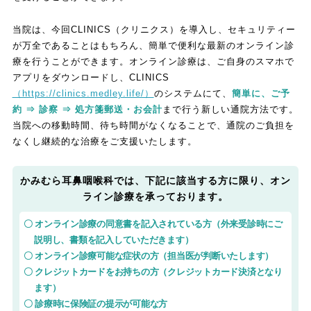
当院は、今回CLINICS（クリニクス）を導入し、セキュリティー
が万全であることはもちろん、簡単で便利な最新のオンライン診
療を行うことができます。オンライン診療は、ご自身のスマホで
アプリをダウンロードし、CLINICS
（https://clinics.medley.life/）
のシステムにて、
簡単に、ご予
約 ⇒ 診察 ⇒ 処方箋郵送・お会計
まで行う新しい通院方法です。
当院への移動時間、待ち時間がなくなることで、通院のご負担を
なくし継続的な治療をご支援いたします。
かみむら耳鼻咽喉科では、下記に該当する方に限り、オン
ライン診療を承っております。
〇 オンライン診療の同意書を記入されている方（外来受診時にご
説明し、書類を記入していただきます）
〇 オンライン診療可能な症状の方（担当医が判断いたします）
〇 クレジットカードをお持ちの方（クレジットカード決済となり
ます）
〇 診療時に保険証の提示が可能な方