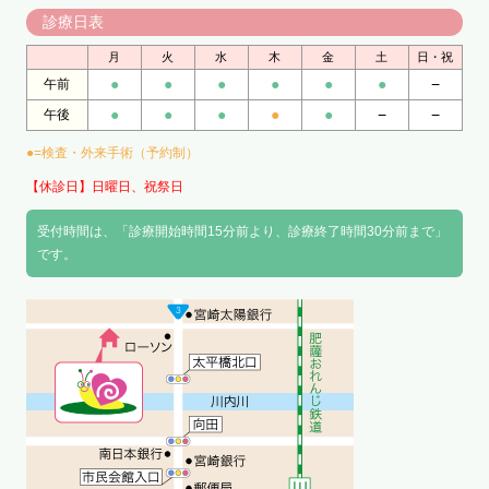
診療日表
月
火
水
木
金
土
日・祝
●
●
●
●
●
●
−
午前
●
●
●
●
●
−
−
午後
●=検査・外来手術（予約制）
【休診日】日曜日、祝祭日
受付時間は、「診療開始時間15分前より、診療終了時間30分前まで」
です。