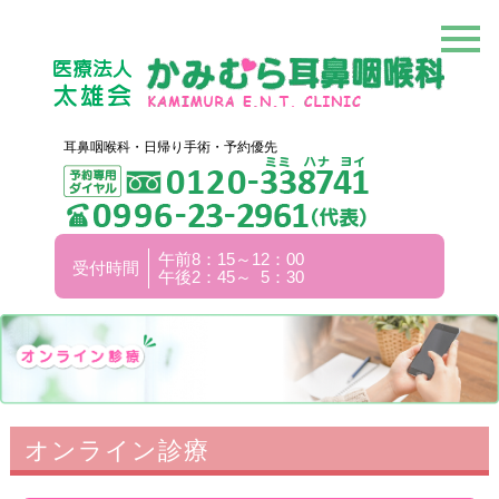
耳鼻咽喉科・日帰り手術・予約優先
午前8：15～12：00
受付時間
午後2：45～ 5：30
オンライン診療