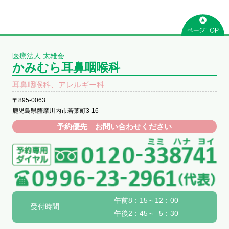
医療法人 太雄会
かみむら耳鼻咽喉科
耳鼻咽喉科、アレルギー科
〒895-0063
鹿児島県薩摩川内市若葉町3-16
予約優先 お問い合わせください
午前8：15～12：00
受付時間
午後2：45～ 5：30