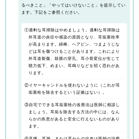
るべきこと」「やってはいけないこと」を提示してい
ます。下記をご参照ください。
①過剰な耳掃除はやめましょう。過剰な耳掃除は
外耳道の炎症や感染の原因となり、耳垢塞栓率
が高まります。綿棒、ヘアピン、つまようじな
どは耳を傷つけることがあります。これにより
外耳道裂傷、鼓膜の穿孔、耳小骨変位が生じて
聴力低下、めまい、耳鳴りなどを招く恐れがあ
ります。
②イヤーキャンドルを使わないように（これが耳
垢塞栓を除去するという証拠はない）。
③自宅でできる耳垢塞栓の改善法は医師に相談し
ましょう。耳垢を除去する方法の中には、なん
らかの疾患があると安全に行えないものがあり
ます。
④耳痛、耳漏、または耳からの出血は医師の診察