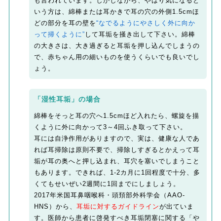
も言われています。しかしながら、やはり気になると
いう方は、綿棒または耳かきで耳の穴の外側1.5cmほ
どの部分を耳の壁を
“なでるようにやさしく外に向か
って掃くように”
して耳垢を掻き出して下さい。綿棒
の大きさは、大き過ぎると耳垢を押し込んでしまうの
で、赤ちゃん用の細いものを使うくらいでも良いでし
ょう。
「湿性耳垢」の場合
綿棒をそっと耳の穴へ1.5cmほど入れたら、螺旋を描
くように外に向かって3～4回ふき取って下さい。
耳には自浄作用がありますので、実は、健康な人であ
れば耳掃除は原則不要で、掃除しすぎるとかえって耳
垢が耳の奥へと押し込まれ、耳穴を塞いでしまうこと
もあります。できれば、1-2カ月に1回程度で十分、多
くてもせいぜい2週間に1回までにしましょう。
2017年米国耳鼻咽喉科・頭頚部外科学会（AAO-
HNS）から、
耳垢に対するガイドライン
が出ていま
す。医師から患者に啓発すべき耳垢閉塞に関する「や