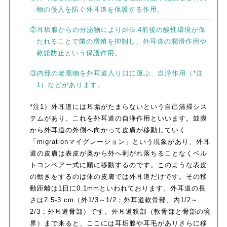
物の侵入を防ぐ外耳道を保護する作用。
②耳垢腺からの分泌物によりpH5.4前後の酸性環境が保
たれることで菌の増殖を抑制し、外耳道の潤滑作用や
乾燥防止という保護作用。
③内部の老廃物を外耳道入り口に運ぶ、自浄作用（*注
1）などがあります。
*注1）外耳道には耳垢がたまらないという自己清掃シス
テムがあり、これを外耳道の自浄作用といいます。鼓膜
から外耳道の外側へ向かって皮膚が移動していく
「migrationマイグレーション」という現象があり、外耳
道の皮膚は表皮が奥から外へ剥がれ落ちることなくベル
トコンベアー式に順に移動するのです。このような表皮
の動きをするのは体の皮膚では外耳道だけです。その移
動距離は1日に0.1mmといわれております。外耳道の長
さは2.5-3 cm（外1/3～1/2；外耳道軟骨部、内1/2～
2/3；外耳道骨部）です。外耳道狭部（軟骨部と骨部の境
界）まで来ると、ここには耳垢腺や耳毛がありさらに移