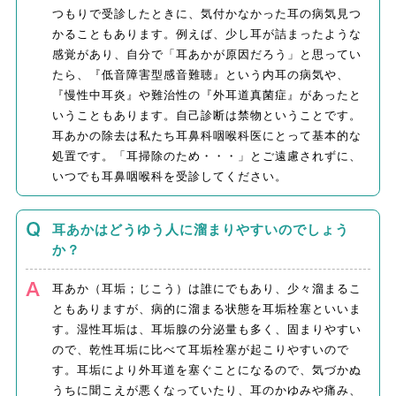
つもりで受診したときに、気付かなかった耳の病気見つ
かることもあります。例えば、少し耳が詰まったような
感覚があり、自分で「耳あかが原因だろう」と思ってい
たら、『低音障害型感音難聴』という内耳の病気や、
『慢性中耳炎』や難治性の『外耳道真菌症』があったと
いうこともあります。自己診断は禁物ということです。
耳あかの除去は私たち耳鼻科咽喉科医にとって基本的な
処置です。「耳掃除のため・・・」とご遠慮されずに、
いつでも耳鼻咽喉科を受診してください。
耳あかはどうゆう人に溜まりやすいのでしょう
か？
耳あか（耳垢；じこう）は誰にでもあり、少々溜まるこ
ともありますが、病的に溜まる状態を耳垢栓塞といいま
す。湿性耳垢は、耳垢腺の分泌量も多く、固まりやすい
ので、乾性耳垢に比べて耳垢栓塞が起こりやすいので
す。耳垢により外耳道を塞ぐことになるので、気づかぬ
うちに聞こえが悪くなっていたり、耳のかゆみや痛み、