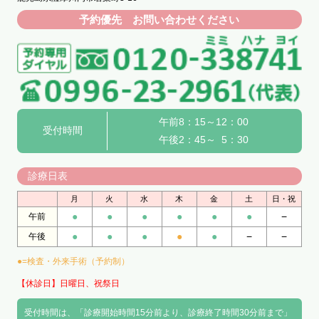
予約優先 お問い合わせください
午前8：15～12：00
受付時間
午後2：45～ 5：30
診療日表
月
火
水
木
金
土
日・祝
●
●
●
●
●
●
−
午前
●
●
●
●
●
−
−
午後
●=検査・外来手術（予約制）
【休診日】日曜日、祝祭日
受付時間は、「診療開始時間15分前より、診療終了時間30分前まで」