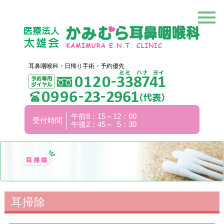
耳鼻咽喉科・日帰り手術・予約優先
午前8：15～12：00
受付時間
午後2：45～ 5：30
耳掃除