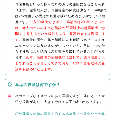
耳閉塞感といった様々な耳の訴えの原因になることもあ
ります。健常な人は、耳垢栓塞の頻度は少なく30-40歳で
は2％程度、小児は外耳道が狭いため溜まりやすく5％程
度です。
一方60歳代では10％、高齢者は20-30％といわ
れ、老人ホームのような施設の80歳以上の超高齢者では
50％を超えるという報告もあり、超高齢者では激増しま
す。
高齢者の場合、元々加齢による難聴もあり、コミュ
ニケーションに食い違いが生じやすいところに、少なか
らず耳垢により聴力に悪影響を及ぼしていることがあり
ます。
近年、高齢者の認知機能に対して、聴覚刺激が大
切であることが分かってきており、ぜひ耳鼻咽喉科の受
診をお勧めいたします。
耳垢の役割は何ですか？
ネガティブなイメージのある耳垢ですが、体にとって大
切な役割があり、大きく分けて以下の3つがあります。
①外耳道を細菌の増殖を抑える感染防止や昆虫などの異