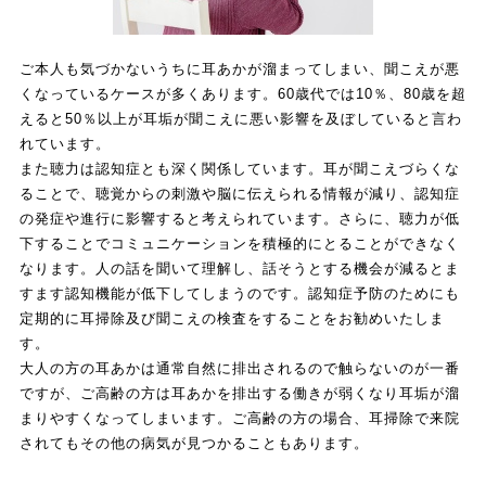
ご本人も気づかないうちに耳あかが溜まってしまい、聞こえが悪
くなっているケースが多くあります。60歳代では10％、80歳を超
えると50％以上が耳垢が聞こえに悪い影響を及ぼしていると言わ
れています。
また聴力は認知症とも深く関係しています。耳が聞こえづらくな
ることで、聴覚からの刺激や脳に伝えられる情報が減り、認知症
の発症や進行に影響すると考えられています。さらに、聴力が低
下することでコミュニケーションを積極的にとることができなく
なります。人の話を聞いて理解し、話そうとする機会が減るとま
すます認知機能が低下してしまうのです。認知症予防のためにも
定期的に耳掃除及び聞こえの検査をすることをお勧めいたしま
す。
大人の方の耳あかは通常自然に排出されるので触らないのが一番
ですが、ご高齢の方は耳あかを排出する働きが弱くなり耳垢が溜
まりやすくなってしまいます。ご高齢の方の場合、耳掃除で来院
されてもその他の病気が見つかることもあります。