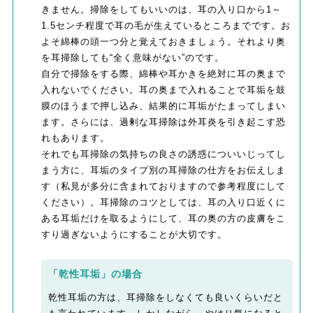
きません。掃除をしてもいいのは、耳の入り口から1～
1.5センチ程度で耳の毛が生えているところまでです。お
よそ綿棒の頭一つ分と覚えておきましょう。それより奥
を耳掃除しても“全く意味がない”のです。
自分で掃除をする際、綿棒や耳かきを絶対に耳の奥まで
入れないでください。耳の奥まで入れることで耳垢を鼓
膜のほうまで押し込み、結果的に耳垢がたまってしまい
ます。さらには、過剰な耳掃除は外耳炎を引き起こす恐
れもあります。
それでも耳掃除の気持ちの良さの誘惑についいじってし
まう方に、耳垢のタイプ別の耳掃除の仕方をお伝えしま
す（私見が多分に含まれておりますので参考程度にして
ください）。耳掃除のコツとしては、耳の入り口近くに
ある耳垢だけを取るようにして、耳の奥の方の皮膚をこ
すり過ぎないようにすることが大切です。
「乾性耳垢」の場合
乾性耳垢の方は、耳掃除をしなくても良いくらいだと