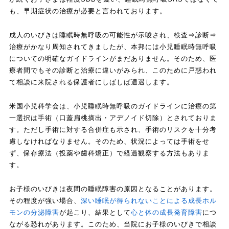
も、早期症状の治療が必要と言われております。
成人のいびきは睡眠時無呼吸の可能性が示唆され、検査⇒診断⇒
治療がかなり周知されてきましたが、本邦には小児睡眠時無呼吸
についての明確なガイドラインがまだありません。そのため、医
療者間でもその診断と治療に違いがみられ、このために戸惑われ
て相談に来院される保護者にしばしば遭遇します。
米国小児科学会は、小児睡眠時無呼吸のガイドラインに治療の第
一選択は手術（口蓋扁桃摘出・アデノイド切除）とされておりま
す。ただし手術に対する合併症も示され、手術のリスクを十分考
慮しなければなりません。そのため、状況によっては手術をせ
ず、保存療法（投薬や歯科矯正）で経過観察する方法もありま
す。
お子様のいびきは夜間の睡眠障害の原因となることがあります。
その程度が強い場合、
深い睡眠が得られないことによる成長ホル
モンの分泌障害
が起こり、結果として
心と体の成長発育障害
につ
ながる恐れがあります。このため、当院にお子様のいびきで相談