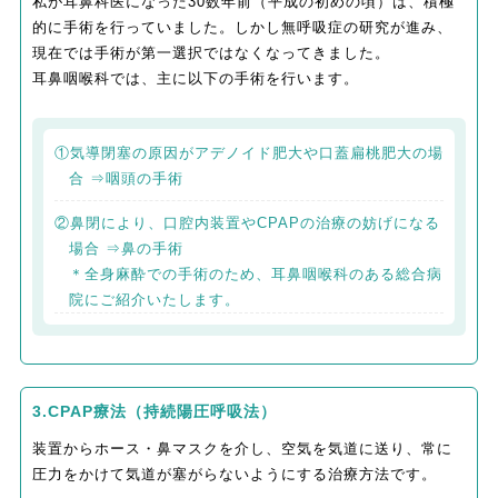
私が耳鼻科医になった30数年前（平成の初めの頃）は、積極
的に手術を行っていました。しかし無呼吸症の研究が進み、
現在では手術が第一選択ではなくなってきました。
耳鼻咽喉科では、主に以下の手術を行います。
①気導閉塞の原因がアデノイド肥大や口蓋扁桃肥大の場
合 ⇒咽頭の手術
②鼻閉により、口腔内装置やCPAPの治療の妨げになる
場合 ⇒鼻の手術
＊全身麻酔での手術のため、耳鼻咽喉科のある総合病
院にご紹介いたします。
3.CPAP療法（持続陽圧呼吸法）
装置からホース・鼻マスクを介し、空気を気道に送り、常に
圧力をかけて気道が塞がらないようにする治療方法です。