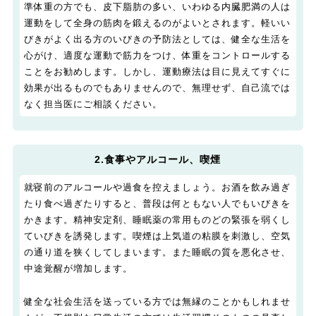
準体重の方でも、皮下脂肪の多い、いわゆる内臓肥満の人は
運動をして全身の筋肉を鍛えるのがよいとされます。軽いい
びきがよく出る方のいびきの予防法としては、健全な生活を
心がけ、適度な運動で筋力をつけ、体重をコントロールする
ことをお勧めします。しかし、運動療法は目に見えてすぐに
効果が出るものでもありませんので、無理せず、自己流では
なく担当医にご相談ください。
2.食事やアルコール、喫煙
就寝前のアルコールや過食を控えましょう。お酒を飲み過ぎ
たり食べ過ぎたりすると、普段は何ともない人でもいびきを
かきます。精神安定剤、睡眠薬の常用ものどの緊張を弱くし
ていびきを誘発します。喫煙は上気道の粘膜を刺激し、空気
の通り道を狭くしてしまいます。また睡眠の質を悪化させ、
中途覚醒が増加します。
健全な社会生活を送っている方では無縁のことかもしれませ