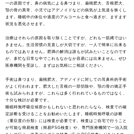
一の原因です。鼻の病気による鼻づまり、扁桃肥大、舌根肥大、
顎の骨の異常、小児ではアデノイドなどの病気が上気道を狭くし
ます。睡眠中の体位や過度のアルコールと食べ過ぎが、ますます
状況を悪化させます。
治療はそれらの原因を取り除くことですが、どれも一筋縄ではい
きません。生活習慣の見直しが大切ですが、一人で簡単に出来る
ものではありません。肥満の解消は誰もが試みたいことなのです
が、多忙な日常な中でこれもなかなか容易には出来ません。ぜひ
医療機関を受診し、まずはお気軽にご相談ください。
手術は鼻づまり、扁桃肥大、アデノイドに対しての耳鼻科的手術
がよく行われます。肥大した舌根の一部切除や、顎の骨の矯正手
術も試みられますが、これらは多く行われているものではなく、
十分な検討が必要です。
睡眠時無呼吸症候群かもしれないと思われたらなら、検査での確
定診断を受けることをお勧めいたします。睡眠時無呼吸の診断
（重症度の分類）には検査が必要です。検査はご自宅で行うこと
が可能な簡易検査（簡易PSG検査）や、専門医療機関で一泊入院