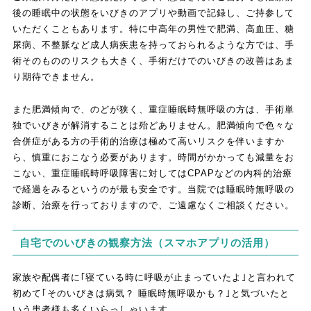
後の睡眠中の状態をいびきのアプリや動画で記録し、ご持参して
いただくこともあります。特に中高年の男性で肥満、高血圧、糖
尿病、不整脈など成人病疾患を持っておられるような方では、手
術そのもののリスクも大きく、手術だけでのいびきの改善はあま
り期待できません。
また肥満傾向で、のどが狭く、重症睡眠時無呼吸の方は、手術単
独でいびきが解消することは殆どありません。肥満傾向で色々な
合併症がある方の手術的治療は極めて高いリスクを伴いますか
ら、慎重におこなう必要があります。時間がかかっても減量をお
こない、重症睡眠時呼吸障害に対してはCPAPなどの内科的治療
で経過をみるというのが最も安全です。当院では睡眠時無呼吸の
診断、治療を行っておりますので、ご遠慮なくご相談ください。
自宅でのいびきの観察方法（スマホアプリの活用）
家族や配偶者に｢寝ている時に呼吸が止まっていたよ｣と言われて
初めて｢そのいびきは病気？ 睡眠時無呼吸かも？｣と気づいたと
いう患者様も多くいらっしゃいます。