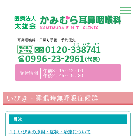
耳鼻咽喉科・日帰り手術・予約優先
午前8：15～12：00
受付時間
午後2：45～ 5：30
いびき・睡眠時無呼吸症候群
目次
１）いびきの原因・症状・治療について