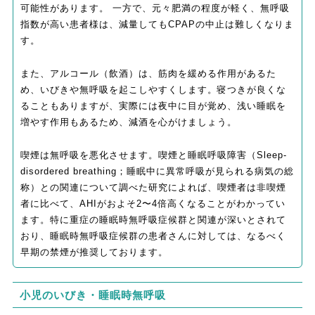
可能性があります。 一方で、元々肥満の程度が軽く、無呼吸
指数が高い患者様は、減量してもCPAPの中止は難しくなりま
す。
また、アルコール（飲酒）は、筋肉を緩める作用があるた
め、いびきや無呼吸を起こしやすくします。寝つきが良くな
ることもありますが、実際には夜中に目が覚め、浅い睡眠を
増やす作用もあるため、減酒を心がけましょう。
喫煙は無呼吸を悪化させます。喫煙と睡眠呼吸障害（Sleep-
disordered breathing；睡眠中に異常呼吸が見られる病気の総
称）との関連について調べた研究によれば、喫煙者は非喫煙
者に比べて、AHIがおよそ2〜4倍高くなることがわかってい
ます。特に重症の睡眠時無呼吸症候群と関連が深いとされて
おり、睡眠時無呼吸症候群の患者さんに対しては、なるべく
早期の禁煙が推奨しております。
小児のいびき・睡眠時無呼吸