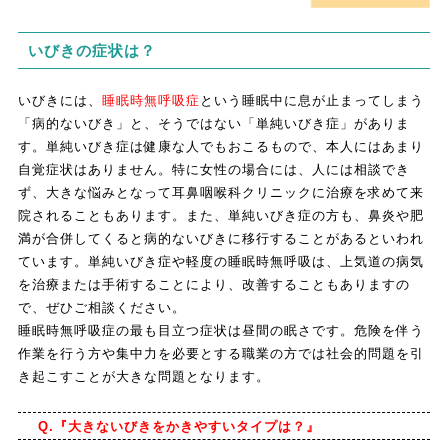
いびきの症状は？
いびきには、
睡眠時無呼吸症
という睡眠中に息が止まってしまう
「病的ないびき」と、そうではない「単純いびき症」がありま
す。単純いびき症は健康な人でもおこるもので、本人にはあまり
自覚症状はありません。特に女性の場合には、人には相談でき
ず、大きな悩みとなって耳鼻咽喉科クリニックに治療を求めて来
院されることもあります。また、単純いびき症の方も、鼻炎や肥
満が合併してくると病的ないびきに移行することがあるといわれ
ています。単純いびき症や軽度の睡眠時無呼吸は、上気道の病気
を治療または手術することにより、改善することもありますの
で、ぜひご相談ください。
睡眠時無呼吸症の最も目立つ症状は昼間の眠さです。危険を伴う
作業を行う方や集中力を必要とする職業の方では社会的問題を引
き起こすことが大きな問題となります。
Q.『大きないびきをかきやすいタイプは？』