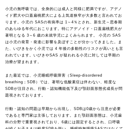
小児の無呼吸では、全身的には成人と同様に肥満ですが、アデノ
イド肥大や口蓋扁桃肥大による上気道狭窄が大多数と言われてお
ります。小児の SASの有病率は 1～4％とされ、新生児～思春期
のあらゆる年代におこります。特にアデノイド・口蓋扁桃肥大が
著明となる 3～6 歳の未就学児によくみられます。 小児の SAS
は小児の発育・発達に影響を及ぼすことが分かってきました。ま
た、いびきをかく小児では 4 年後の多動性のリスクが高いとも言
われています。いびきやSAS が疑われる小児に対しては早期の
治療が望まれます。
また最近では、小児睡眠呼吸障害（Sleep-disordered
breathing；SDB）では、著明な低酸素症は伴わない、軽度な
SDBが注目され、行動・認知機能低下及び顎顔面形態劣成長が問
題視されております。
行動・認知の問題は早期から出現し、SDBは0歳から注意が必要
であると専門家は主張しております。また顎顔面形態は、小児歯
科の分野で重要視されており、6歳には固定するとされ、口呼吸
が続くお子さまは軽度SDBを疑い、睡眠時無呼吸SASではなくて