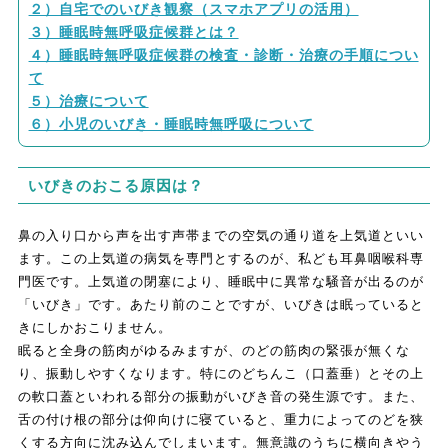
２）自宅でのいびき観察（スマホアプリの活用）
３）睡眠時無呼吸症候群とは？
４）睡眠時無呼吸症候群の検査・診断・治療の手順につい
て
５）治療について
６）小児のいびき・睡眠時無呼吸について
いびきのおこる原因は？
鼻の入り口から声を出す声帯までの空気の通り道を上気道といい
ます。この上気道の病気を専門とするのが、私ども耳鼻咽喉科専
門医です。上気道の閉塞により、睡眠中に異常な騒音が出るのが
「いびき」です。あたり前のことですが、いびきは眠っていると
きにしかおこりません。
眠ると全身の筋肉がゆるみますが、のどの筋肉の緊張が無くな
り、振動しやすくなります。特にのどちんこ（口蓋垂）とその上
の軟口蓋といわれる部分の振動がいびき音の発生源です。また、
舌の付け根の部分は仰向けに寝ていると、重力によってのどを狭
くする方向に沈み込んでしまいます。無意識のうちに横向きやう