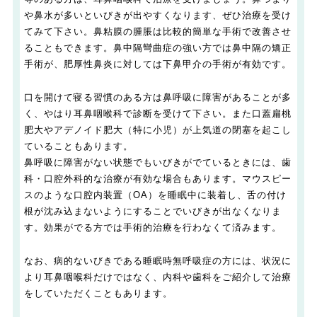
や鼻水が多いといびきが出やすくなります、ぜひ治療を受け
てみて下さい。鼻粘膜の腫脹は比較的簡単な手術で改善させ
ることもできます。鼻中隔彎曲症の強い方では鼻中隔の矯正
手術が、肥厚性鼻炎に対しては下鼻甲介の手術が有効です。
口を開けて寝る習慣のある方は鼻呼吸に障害があることが多
く、やはり耳鼻咽喉科で診断を受けて下さい。また口蓋扁桃
肥大やアデノイド肥大（特に小児）が上気道の閉塞を起こし
ていることもあります。
鼻呼吸に障害がない状態でもいびきがでているときには、歯
科・口腔外科的な治療が有効な場合もあります。マウスピー
スのような口腔内装置（OA）を睡眠中に装着し、舌の付け
根が沈み込まないようにすることでいびきが出なくなりま
す。効果がでる方では手術的治療を行わなくて済みます。
なお、病的ないびきである睡眠時無呼吸症の方には、状況に
より耳鼻咽喉科だけではなく、内科や歯科をご紹介して治療
をしていただくこともあります。