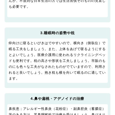
んが、不規則な日常生活の方では生活習慣そのものの見直し
も必要です。
3.睡眠時の姿勢や枕
仰向けに寝るといびきはでやすいので、横向き（側臥位）で
眠る工夫をしましょう。また、上体をあげて寝るようにする
とよいでしょう。医療介護用に使われるリクライニングベッ
ドも便利です。枕の高さや形状を工夫しましょう。市販のも
のにも色々な工夫がなされたものがでていますので、利用さ
れると良いでしょう。抱き枕も横を向いて眠るのに適してい
ます。
4.鼻や扁桃・アデノイドの治療
鼻疾患；アレルギー性鼻炎（花粉症）・副鼻腔炎（蓄膿症）
等のある方は、耳鼻咽喉科で治療を受けましょう。鼻づまり