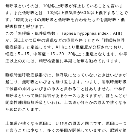
無呼吸というのは、10秒以上呼吸が停止していることを言いま
す。また低呼吸とは、10秒以上換気量が50％以上低下することで
す。1時間あたりの無呼吸と低呼吸を合わせたものを無呼吸・低
呼吸指数と呼びます。
この「無呼吸・低呼吸指数」（apnea hypopnea index；AHI）
が、5以上かつ日中の過眠などの症候を伴うときを「睡眠時無呼
吸症候群」と定義します。AHIにより重症度が分類されており、
軽症；5～15、中等症；15～30，30以上；重症となります。中等
症以上の方には、精密検査後に早期に治療を勧めております。
睡眠時無呼吸症候群では、無呼吸になっていないときはいびきが
起こり、無呼吸といびきを繰り返します。つまり、睡眠時無呼吸
症候群の原因もいびきの原因と変わることはありません。中枢性
無呼吸といって脳に障害があるケースもありますが、ほとんどが
閉塞性睡眠時無呼吸といわれ、上気道が何らかの原因で狭くなる
ために起こります。
上気道が狭くなる原因は、いびきの原因と同じです。原因は一つ
と言うことは少なく、多くの要因が関係していますが、肥満が第